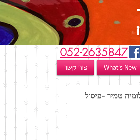
052-2635847
What's New
צור קשר
מית טמיר -פיסול