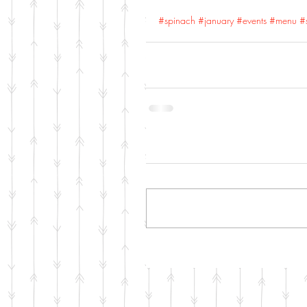
#spinach
#january
#events
#menu
#