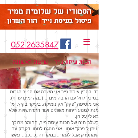
052-2635847
הכנת עיסת נייר – שיטה ראשונה
כדי להכין עיסת נייר אני משרה את הנייר הגרוס
במיכל גדול עם הרבה מים… (כמה ימים עדיף).
אני מוסיפה "פקק" אקונומיקה, בעיקר בקיץ, על
מנת למנוע ריחות משונים ועוד התרחשויות שלא
בא לי עליהן.
בשלב הזה של הכנת עיסת נייר, החומר מרוכך
וניתן ל"פרק" אותו.. אני נוהגת לטחון דק דק עד
שמתפרק אבל לגמרי.. במקדחה..כן..כן… כאשר