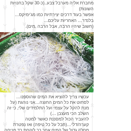
מחברת אליה מערבל צבע..(כ-30 שקל בחנויות
השונות)
אפשר בעוד דרכים יצירתיות כמו מג'ימיקס…
בלנדר… האחריות עליכם…
(חשוב שיהיו הרבה, אבל הרבה ,מים).
עכשיו צריך להוציא את המים שהוספנו…
לסחוט את כל המים החוצה…אני נוהגת (על
מנת להקל על עצמי ועל התלמידים שלי, כי זה
השלב הכי מעצבן …)
להעביר הכול למסננת כאשר למטה
קערה/דלי…(חבל על כל טיפה) ואז נפטרת
מחלק גדול של המים אחר כך לוקחת בד מניחה