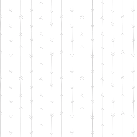
ט 1
ט 1